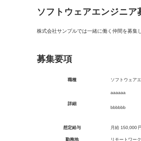
更
新
ソフトウェアエンジニア
日
時
:
株式会社サンプルでは一緒に働く仲間を募集
募集要項
職種
ソフトウェア
aaaaaa
詳細
bbbbbb
想定給与
月給
150,000
勤務地
リモートワー