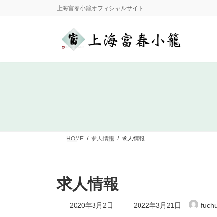
コ
ナ
上海富春小籠オフィシャルサイト
ン
ビ
テ
ゲ
ン
ー
ツ
シ
へ
ョ
ス
ン
キ
に
ッ
移
プ
動
HOME
求人情報
求人情報
求人情報
最
2020年3月2日
2022年3月21日
fuch
終