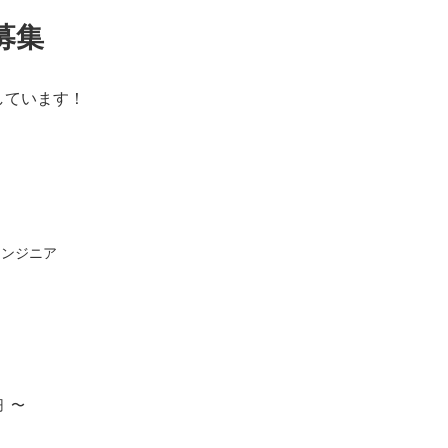
募集
しています！
エンジニア
円
〜
ク